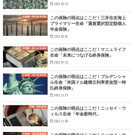
2023.02.10
外貨建一時払終身保険
この保険の弱点はここだ！三井住友海上
プライマリー生命「通貨選択型定額個人
年金保険」
2023.02.02
外貨建一時払終身保険
この保険の弱点はここだ！マニュライフ
生命「未来につなげる終身保険」
2023.01.16
外貨建一時払終身保険
この保険の弱点はここだ！プルデンシャ
ル生命「米国ドル建積立利率更改型一時
払終身保険」
2022.12.29
円建一時払終身
この保険の弱点はここだ！ニッセイ・ウ
ィルス生命「年金新時代」
2022.11.08
外貨建一時払終身保険
この保険の弱点はここだ！ニッセイ・ウ