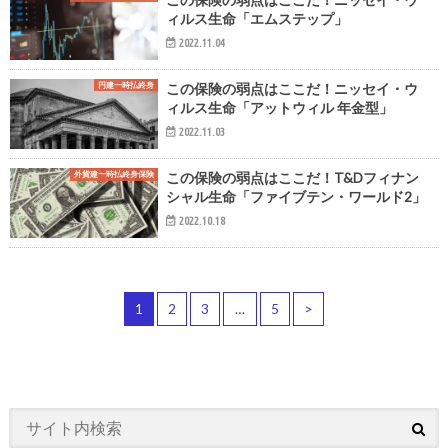
ィルス生命「エムステップ」
2022.11.04
円建一時払終身
この保険の弱点はここだ！ニッセイ・ウ
ィルス生命「アットウィル 年金型」
2022.11.03
外貨建一時払終身保険
この保険の弱点はここだ！T&Dフィナン
シャル生命「ファイブテン・ワールド2」
2022.10.18
1
2
3
…
5
>