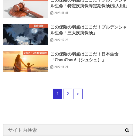
ル生命「特定疾病保障定期保険(法人用)」
2023.01.01
医療保険
この保険の弱点はここだ！プルデンシャ
ル生命「三大疾病保険」
2022.12.23
3大(7・8大)疾病保険
この保険の弱点はここだ！日本生命
「ChouChou!（シュシュ）」
2022.11.21
1
2
>