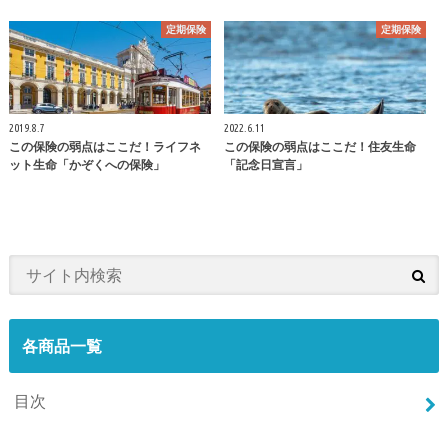
定期保険
定期保険
2019.8.7
2022.6.11
この保険の弱点はここだ！ライフネ
この保険の弱点はここだ！住友生命
ット生命「かぞくへの保険」
「記念日宣言」
各商品一覧
目次