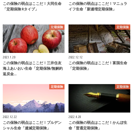
この保険の弱点はここだ！大同生命
この保険の弱点はここだ！マニュラ
「定期保険 Rタイプ」
イフ生命「新逓増定期保険」
定期保険
定期保険
2023.1.20
2022.12.12
この保険の弱点はここだ！三井住友
この保険の弱点はここだ！富国生命
海上あいおい生命「定期保険/無解約
「定期保険」
返戻金…
定期保険
定期保険
2022.12.22
2022.4.28
この保険の弱点はここだ！プルデン
この保険の弱点はここだ！かんぽ生
シャル生命「逓減定期保険」
命「普通定期保険」