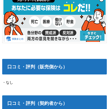
口コミ
・評判
（販売側から）
・なし
口コミ
・評判
（契約者から）