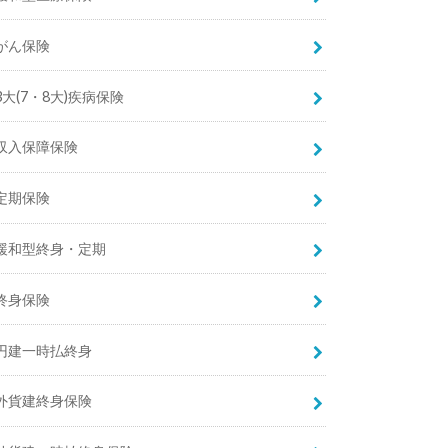
がん保険
3大(7・8大)疾病保険
収入保障保険
定期保険
緩和型終身・定期
終身保険
円建一時払終身
外貨建終身保険