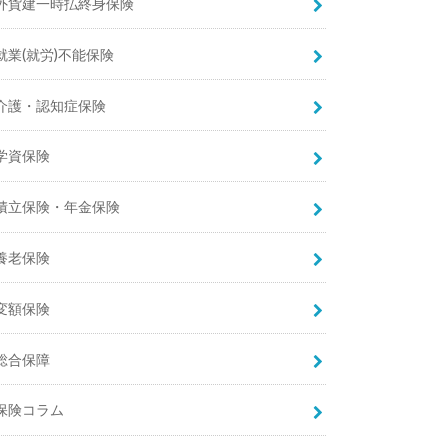
外貨建一時払終身保険
就業(就労)不能保険
介護・認知症保険
学資保険
積立保険・年金保険
養老保険
変額保険
総合保障
保険コラム