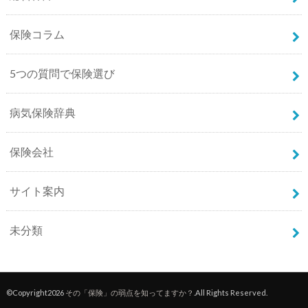
保険コラム
5つの質問で保険選び
病気保険辞典
保険会社
サイト案内
未分類
©Copyright2026
その「保険」の弱点を知ってますか？
.All Rights Reserved.