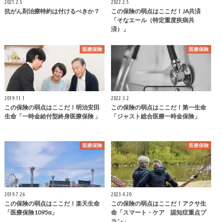
2021.2.5
2022.2.5
抗がん剤治療特約は付けるべきか？
この保険の弱点はここだ！JA共済
「そなエール（特定重度疾病共
済）」
医療保険
医療保険
2019.11.1
2022.3.2
この保険の弱点はここだ！明治安田
この保険の弱点はここだ！第一生命
生命「一時金給付型終身医療保険 」
「ジャスト総合医療一時金保険」
医療保険
医療保険
2019.7.26
2023.4.20
この保険の弱点はここだ！楽天生命
この保険の弱点はここだ！アクサ生
「医療保険1095α」
命「スマート・ケア 認知症重点プ
ラン」