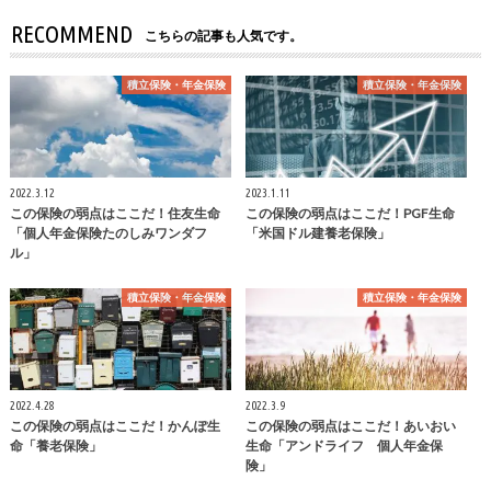
RECOMMEND
こちらの記事も人気です。
積立保険・年金保険
積立保険・年金保険
2022.3.12
2023.1.11
この保険の弱点はここだ！住友生命
この保険の弱点はここだ！PGF生命
「個人年金保険たのしみワンダフ
「米国ドル建養老保険」
ル」
積立保険・年金保険
積立保険・年金保険
2022.4.28
2022.3.9
この保険の弱点はここだ！かんぽ生
この保険の弱点はここだ！あいおい
命「養老保険」
生命「アンドライフ 個人年金保
険」