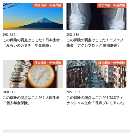
積立保険・年金保険
積立保険・年金保険
2022.3.10
2022.4.16
この保険の弱点はここだ！日本生命
この保険の弱点はここだ！エヌエヌ
「みらいのカタチ 年金保険」
生命「アクシブロック 長期傷害」
積立保険・年金保険
積立保険・年金保険
2020.7.16
2022.10.17
この保険の弱点はここだ！大同生命
この保険の弱点はここだ！T&Dフィ
「個人年金保険」
ナンシャル生命「長寿プレミアム2」