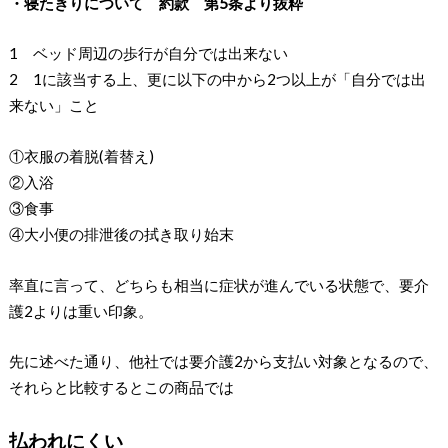
・寝たきりについて 約款 第5条より抜粋
1 ベッド周辺の歩行が自分では出来ない
2 1に該当する上、更に以下の中から2つ以上が「自分では出
来ない」こと
①衣服の着脱(着替え)
②入浴
③食事
④大小便の排泄後の拭き取り始末
率直に言って、どちらも相当に症状が進んでいる状態で、要介
護2よりは重い印象。
先に述べた通り、他社では要介護2から支払い対象となるので、
それらと比較するとこの商品では
払われにくい