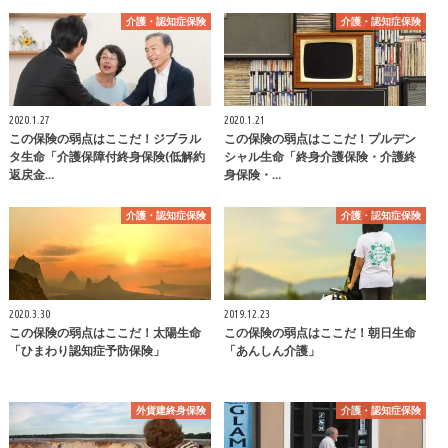
介護・認知症保険
介護・認知症保険
2020.1.27
2020.1.21
この保険の弱点はここだ！ジブラル
この保険の弱点はここだ！プルデン
タ生命「介護保障付終身保険(低解約
シャル生命「終身介護保険・介護終
返戻金…
身保険・…
介護・認知症保険
介護・認知症保険
2020.3.30
2019.12.23
この保険の弱点はここだ！太陽生命
この保険の弱点はここだ！朝日生命
「ひまわり認知症予防保険」
「あんしん介護」
外貨建終身保険
介護・認知症保険