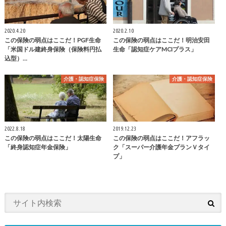
2020.4.20
2020.2.10
この保険の弱点はここだ！PGF生命
この保険の弱点はここだ！明治安田
「米国ドル建終身保険（保険料円払
生命「認知症ケアMCIプラス」
込型）…
介護・認知症保険
介護・認知症保険
2022.8.18
2019.12.23
この保険の弱点はここだ！太陽生命
この保険の弱点はここだ！アフラッ
「終身認知症年金保険」
ク「スーパー介護年金プランＶタイ
プ」