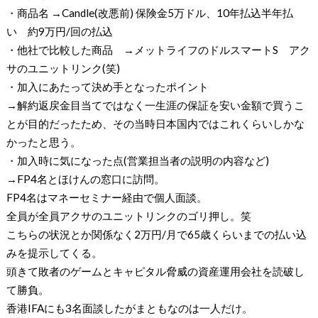
・商品名 →Candle(改悪前) 保険金5万ドル、10年払込半年払
い 約9万円/回の払込
・他社で比較した商品 →メットライフのドルスマートS アク
サのユニットリンク(笑)
・加入にあたって決め手となったポイント
→解約返戻金目当てではなく一生涯の保証を安い金額で買うこ
とが目的だったため、その当時日本国内ではこれくらいしかな
かったと思う。
・加入時に気になった点(営業担当者の説明の内容など)
→FP4名とほけんの窓口に訪問。
FP4名はマネーセミナー経由で個人面談。
全員が全員アクサのユニットリンクのゴリ押し。笑
こちらの状況とか関係なく2万円/月で65歳くらいまでの払い込
みを提示してくる。
頭きて敗者のゲームとキャピタル脅威の資産運用会社を読破し
て勝負。
香港IFAにも3名面談したがまともなのは一人だけ。