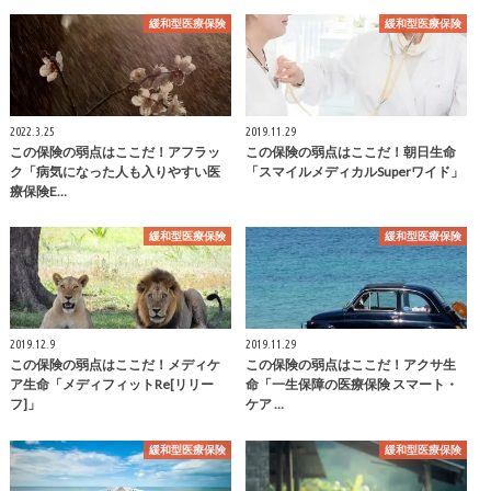
緩和型医療保険
緩和型医療保険
2022.3.25
2019.11.29
この保険の弱点はここだ！アフラッ
この保険の弱点はここだ！朝日生命
ク「病気になった人も入りやすい医
「スマイルメディカルSuperワイド」
療保険E…
緩和型医療保険
緩和型医療保険
2019.12.9
2019.11.29
この保険の弱点はここだ！メディケ
この保険の弱点はここだ！アクサ生
ア生命「メディフィットRe[リリー
命「一生保障の医療保険 スマート・
フ]」
ケア …
緩和型医療保険
緩和型医療保険