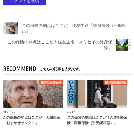
この保険の弱点はここだ！住友生命「終身保険（一時払
い）」
この保険の弱点はここだ！住友生命「スミセイの終身保
険」
RECOMMEND
こちらの記事も人気です。
緩和型医療保険
緩和型医療保険
2022.7.29
2023.5.18
この保険の弱点はここだ！大樹生命
この保険の弱点はここだ！AIG損害保
「おまかせセレクト」
険「医療保険（引受緩和型）」