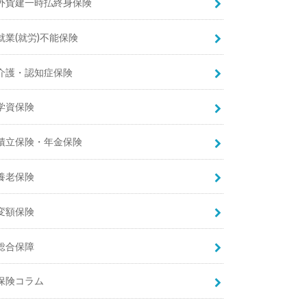
外貨建一時払終身保険
就業(就労)不能保険
介護・認知症保険
学資保険
積立保険・年金保険
養老保険
変額保険
総合保障
保険コラム