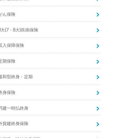
がん保険
3大(7・8大)疾病保険
収入保障保険
定期保険
緩和型終身・定期
終身保険
円建一時払終身
外貨建終身保険