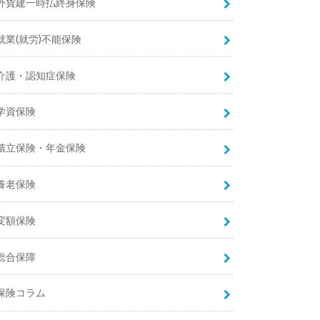
外貨建一時払終身保険
就業(就労)不能保険
介護・認知症保険
学資保険
積立保険・年金保険
養老保険
変額保険
総合保障
保険コラム