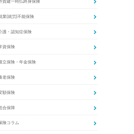
外貨建一時払終身保険
就業(就労)不能保険
介護・認知症保険
学資保険
積立保険・年金保険
養老保険
変額保険
総合保障
保険コラム