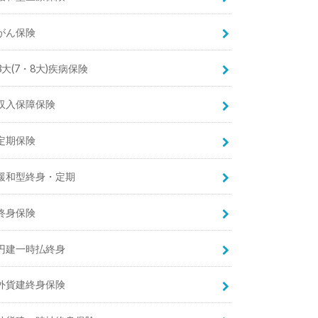
がん保険
3大(7・8大)疾病保険
収入保障保険
定期保険
緩和型終身・定期
終身保険
円建一時払終身
外貨建終身保険