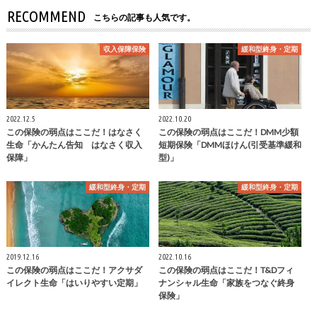
RECOMMEND
こちらの記事も人気です。
収入保障保険
緩和型終身・定期
2022.12.5
2022.10.20
この保険の弱点はここだ！はなさく
この保険の弱点はここだ！DMM少額
生命「かんたん告知 はなさく収入
短期保険「DMMほけん(引受基準緩和
保障」
型)」
緩和型終身・定期
緩和型終身・定期
2019.12.16
2022.10.16
この保険の弱点はここだ！アクサダ
この保険の弱点はここだ！T&Dフィ
イレクト生命「はいりやすい定期」
ナンシャル生命「家族をつなぐ終身
保険」