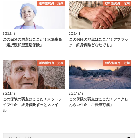
緩和型終身・定期
緩和型終身・定期
2022.8.16
2022.4.4
この保険の弱点はここだ！太陽生命
この保険の弱点はここだ！アフラッ
「選択緩和型定期保険」
ク「終身保険どなたでも」
緩和型終身・定期
緩和型終身・定期
2022.1.12
2020.12.12
この保険の弱点はここだ！メットラ
この保険の弱点はここだ！フコクし
イフ生命「終身保険ずっとスマイ
んらい生命「ご長寿万歳」
ル」