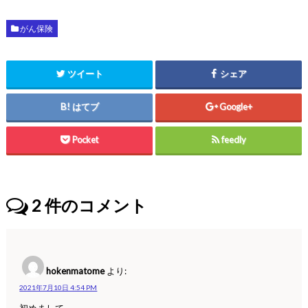
がん保険
ツイート
シェア
はてブ
Google+
Pocket
feedly
2
件のコメント
hokenmatome
より:
2021年7月10日 4:54 PM
初めまして。