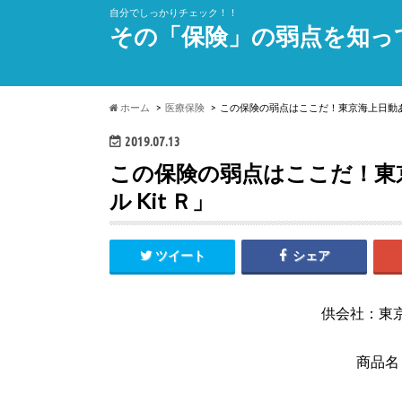
自分でしっかりチェック！！
その「保険」の弱点を知っ
ホーム
医療保険
この保険の弱点はここだ！東京海上日動あん
2019.07.13
この保険の弱点はここだ！東
ル Kit Ｒ」
ツイート
シェア
供会社：東
商品名：