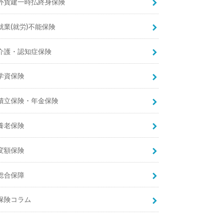
外貨建一時払終身保険
就業(就労)不能保険
介護・認知症保険
学資保険
積立保険・年金保険
養老保険
変額保険
総合保障
保険コラム