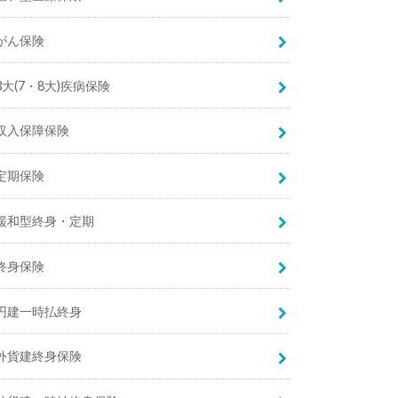
がん保険
3大(7・8大)疾病保険
収入保障保険
定期保険
緩和型終身・定期
終身保険
円建一時払終身
外貨建終身保険