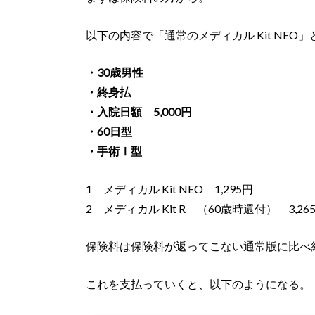
以下の内容で「通常のメディカル Kit NE
・30歳男性
・終身払
・入院日額 5,000円
・60日型
・手術Ⅰ型
1 メディカル Kit NEO 1,295円
2 メディカル Kit R （60歳時還付） 3,26
保険料は保険料が返ってこない通常版に比べ約
これを支払っていくと、以下のようになる。