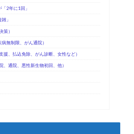
「2年に1回」
複雑」
決策）
疾病無制限、がん通院）
支援、払込免除、がん診断、女性など）
院、通院、悪性新生物初回、他）