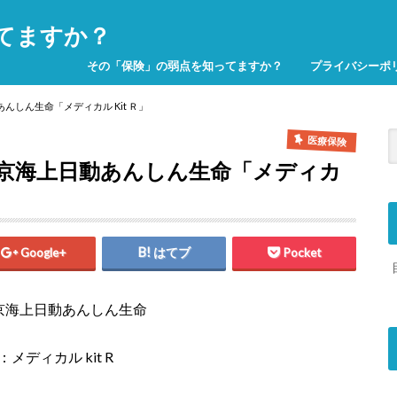
てますか？
その「保険」の弱点を知ってますか？
プライバシーポ
しん生命「メディカル Kit Ｒ」
医療保険
京海上日動あんしん生命「メディカ
Google+
はてブ
Pocket
京海上日動あんしん生命
メディカル kit R