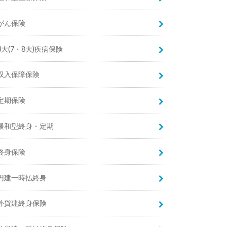
がん保険
3大(7・8大)疾病保険
収入保障保険
定期保険
緩和型終身・定期
終身保険
円建一時払終身
外貨建終身保険