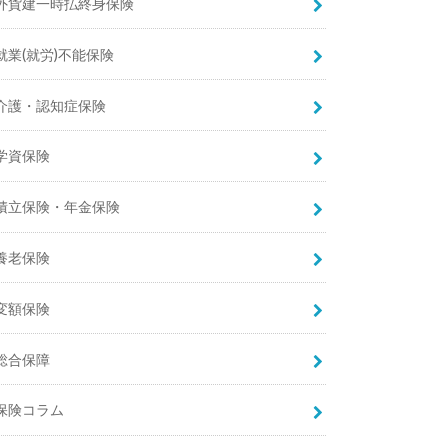
外貨建一時払終身保険
就業(就労)不能保険
介護・認知症保険
学資保険
積立保険・年金保険
養老保険
変額保険
総合保障
保険コラム