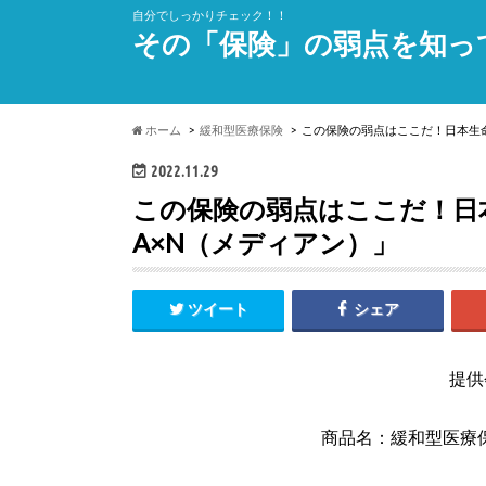
自分でしっかりチェック！！
その「保険」の弱点を知っ
ホーム
緩和型医療保険
この保険の弱点はここだ！日本生命
2022.11.29
この保険の弱点はここだ！日本
A×N（メディアン）」
ツイート
シェア
提供
商品名：緩和型医療保