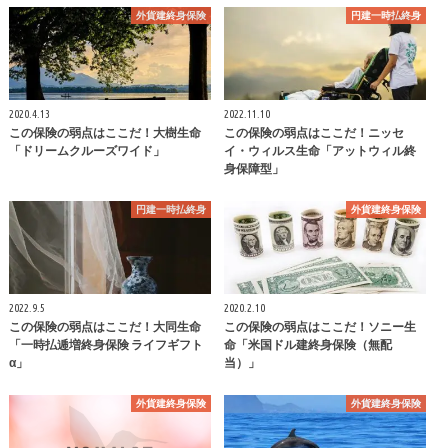
外貨建終身保険
円建一時払終身
2020.4.13
2022.11.10
この保険の弱点はここだ！大樹生命
この保険の弱点はここだ！ニッセ
「ドリームクルーズワイド」
イ・ウィルス生命「アットウィル終
身保障型」
円建一時払終身
外貨建終身保険
2022.9.5
2020.2.10
この保険の弱点はここだ！大同生命
この保険の弱点はここだ！ソニー生
「一時払逓増終身保険 ライフギフト
命「米国ドル建終身保険（無配
α」
当）」
外貨建終身保険
外貨建終身保険