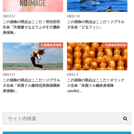
2024.9.12
2020.2.10
この保険の弱点はここだ！明治安田
この保険の弱点はここだ！ジブラル
生命「外貨建そなえてふやす介護終
タ生命「どるフィン」
身保険」
外貨建終身保険
外貨建終身保険
2020.4.21
2020.2.4
この保険の弱点はここだ！ジブラル
この保険の弱点はここだ！オリック
タ生命「米国ドル建特定疾病保障終
ス生命「米国ドル建終身保険
身保険(…
candle(…