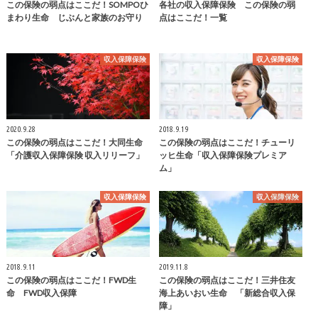
この保険の弱点はここだ！SOMPOひ
各社の収入保障保険 この保険の弱
まわり生命 じぶんと家族のお守り
点はここだ！一覧
収入保障保険
収入保障保険
2020.9.28
2018.9.19
この保険の弱点はここだ！大同生命
この保険の弱点はここだ！チューリ
「介護収入保障保険 収入リリーフ」
ッヒ生命「収入保障保険プレミア
ム」
収入保障保険
収入保障保険
2018.9.11
2019.11.8
この保険の弱点はここだ！FWD生
この保険の弱点はここだ！三井住友
命 FWD収入保障
海上あいおい生命 「新総合収入保
障」