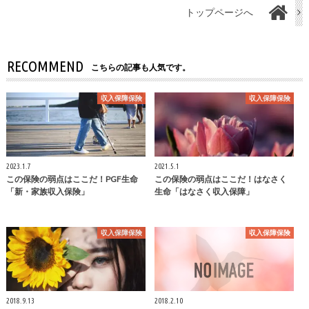
トップページへ
RECOMMEND
こちらの記事も人気です。
収入保障保険
収入保障保険
2023.1.7
2021.5.1
この保険の弱点はここだ！PGF生命
この保険の弱点はここだ！はなさく
「新・家族収入保険」
生命「はなさく収入保障」
収入保障保険
収入保障保険
2018.9.13
2018.2.10