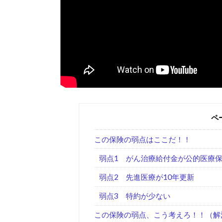
ペ
この保険の弱点はここだ！！
弱点1 がん治療給付金が公的医療
弱点2 先進医療が10年更新
弱点3 特約が少ない
この保険の弱点、こう考えろ！！（解