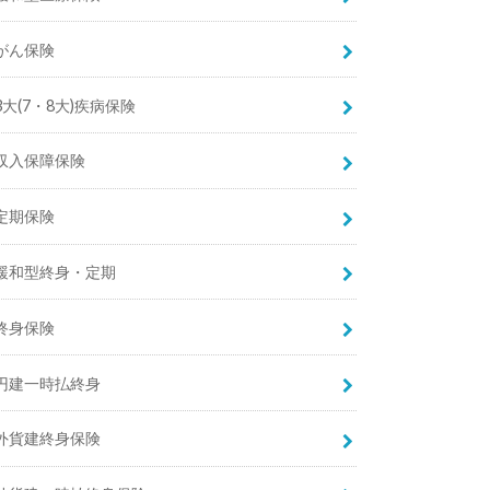
がん保険
3大(7・8大)疾病保険
収入保障保険
定期保険
緩和型終身・定期
終身保険
円建一時払終身
外貨建終身保険