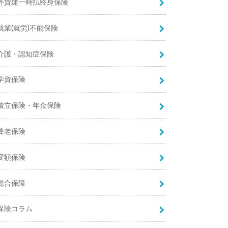
外貨建一時払終身保険
就業(就労)不能保険
介護・認知症保険
学資保険
積立保険・年金保険
養老保険
変額保険
総合保障
保険コラム