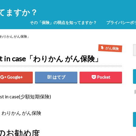
てますか？
その「保険」の弱点を知ってますか？
プライバシーポ
e「わりかん がん保険」
がん保険
in case「わりかん がん保険」
Google+
はてブ
Pocket
t in case(少額短期保険)
：わりかん がん保険