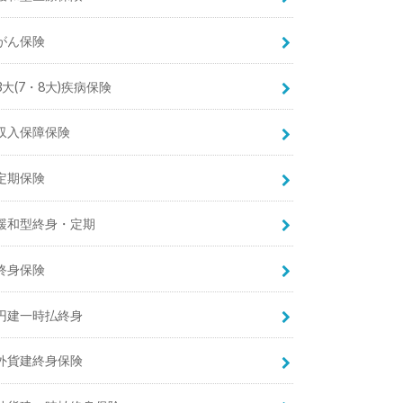
がん保険
3大(7・8大)疾病保険
収入保障保険
定期保険
緩和型終身・定期
終身保険
円建一時払終身
外貨建終身保険