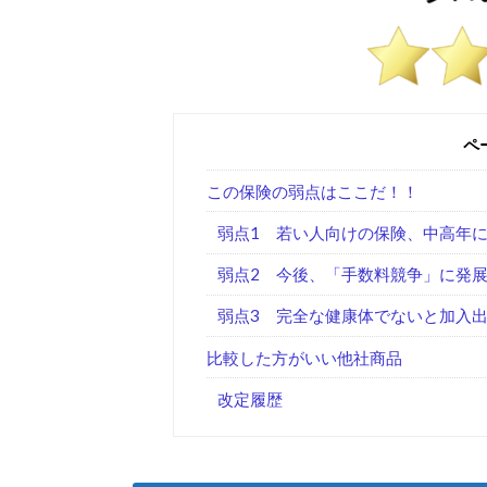
ペ
この保険の弱点はここだ！！
弱点1 若い人向けの保険、中高年
弱点2 今後、「手数料競争」に発
弱点3 完全な健康体でないと加入
比較した方がいい他社商品
改定履歴