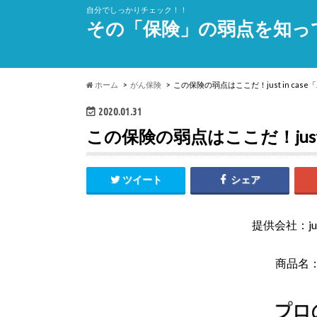
自分でしっかりチェック！！
その「保険」の弱点を知っ
ホーム
がん保険
この保険の弱点はここだ！just in cas
2020.01.31
この保険の弱点はここだ！just 
ツイート
シェア
提供会社：jus
商品名