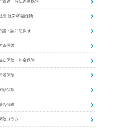
外貨建一時払終身保険
就業(就労)不能保険
介護・認知症保険
学資保険
積立保険・年金保険
養老保険
変額保険
総合保障
保険コラム